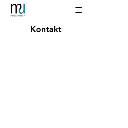
Kontakt
​hi@mensch-
united.de
​+49 173 314 1884